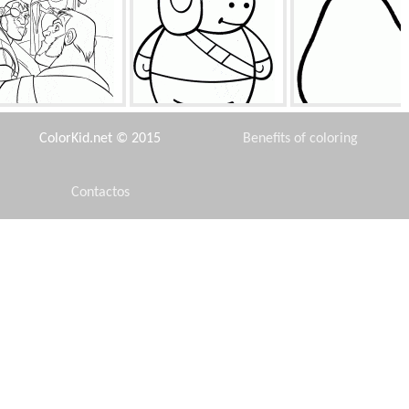
Bandidos y Gothel
Tankman
Saco de boxeo
ColorKid.net © 2015
Benefits of coloring
Contactos
Disclaimer
Insectosaurus
Las zarigüeyas y Bambi
Bebida Wonder
Privacy Policy