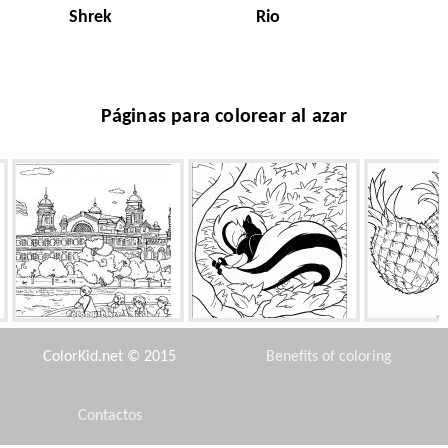
Shrek
Rio
Páginas para colorear al azar
isla Ellis
Skunk de vacaciones
Piña 
ColorKid.net © 2015
Benefits of coloring
Contactos