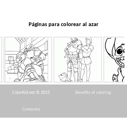
Páginas para colorear al azar
Raphael en patines
Caballero y el Escudero
Stich - bue
ColorKid.net © 2015
Benefits of coloring
Contactos
Disclaimer