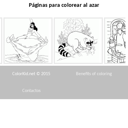
Páginas para colorear al azar
Capitán Garfio y el cocodrilo
Raccoon pareció que la
Demostració
comida
los p
ColorKid.net © 2015
Benefits of coloring
Contactos
Disclaimer
Eeyore y la cola
Megamind y Minion
Buen perr
Privacy Policy