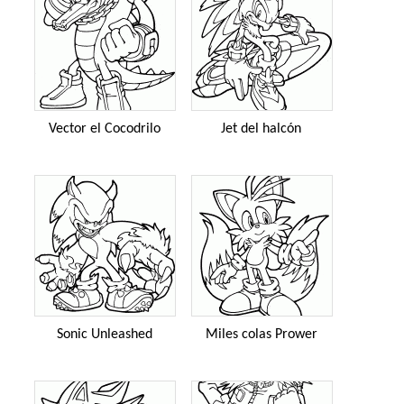
Vector el Cocodrilo
Jet del halcón
Sonic Unleashed
Miles colas Prower