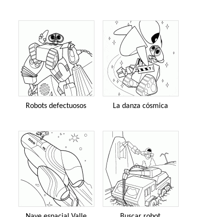
Robots defectuosos
La danza cósmica
Nave espacial Valle
Buscar robot