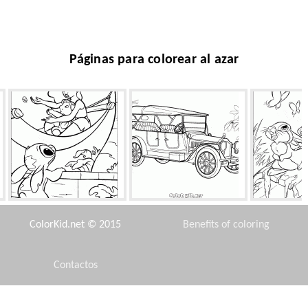
Páginas para colorear al azar
Stich solos
Packard Twin-Six
Las liebres s
ColorKid.net © 2015
Benefits of coloring
Contactos
Disclaimer