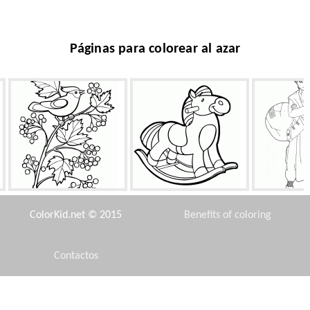
Páginas para colorear al azar
Bush viburnum
Caballo del juguete
Ga
ColorKid.net © 2015
Benefits of coloring
Contactos
Disclaimer
Isla deshabitada
Sirena y morsa
Barbie en t