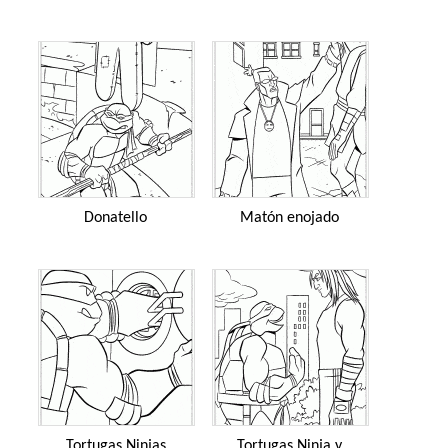
Donatello
Matón enojado
Tortugas Ninjas
Tortugas Ninja y