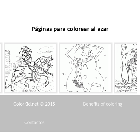
Páginas para colorear al azar
Caballero ecuestre Armado
Pájaros del muñeco de
Maestro Fort
nieve de alimentación
ColorKid.net © 2015
Benefits of coloring
Contactos