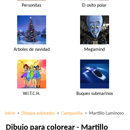
Personitas
El osito polar
Arboles de navidad
Megamind
W.I.T.C.H.
Buques submarinos
Inicio
>
Dibujos animados
>
Campanilla
>
Martillo Luminoso
Dibujo para colorear - Martillo