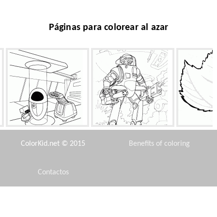
Páginas para colorear al azar
EVE y robots inteligentes
Gruñido Galáctica
Arce 
ColorKid.net © 2015
Benefits of coloring
Contactos
Disclaimer
Ayres - la diosa del Caos
Hada de Rose
La natación d